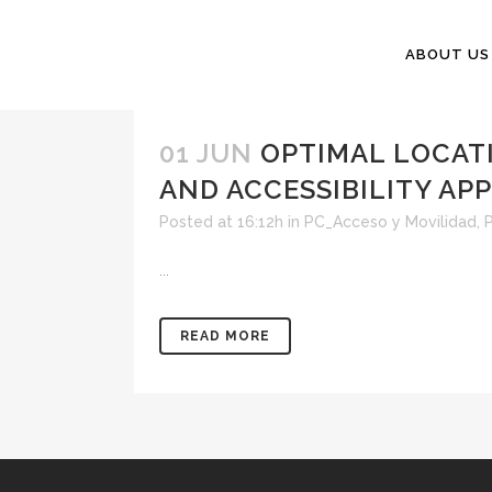
ABOUT US
01 JUN
OPTIMAL LOCATI
AND ACCESSIBILITY AP
Posted at 16:12h
in
PC_Acceso y Movilidad
,
P
...
READ MORE