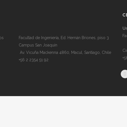
C
U
Fa
os
Facultad de Ingeniería, Ed. Hernán Briones, piso 3
Campus San Joaquín
Ci
Av. Vicuña Mackenna 4860, Macul
, Santiago, Chile
+5
+56 2 2354 51 92