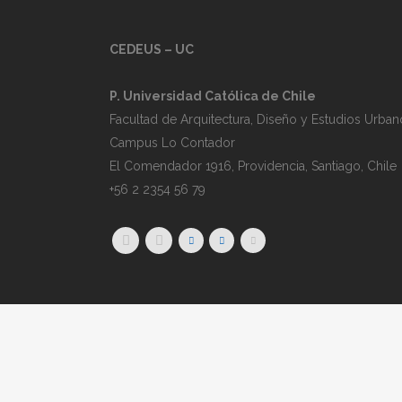
CEDEUS – UC
P. Universidad Católica de Chile
Facultad de Arquitectura, Diseño y Estudios Urban
Campus Lo Contador
El Comendador 1916, Providencia, Santiago, Chile
+56 2 2354 56 79