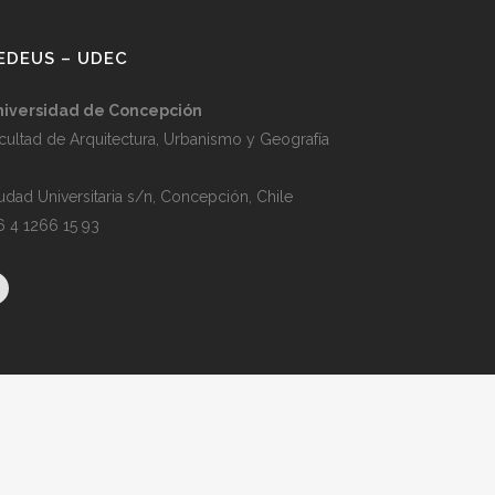
EDEUS – UDEC
niversidad de Concepción
cultad de Arquitectura, Urbanismo y Geografía
udad Universitaria s/n, Concepción, Chile
6 4 1266 15 93