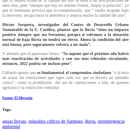
que la mejora actual de la calidad del aire se debe a las precipitaciones de
estos días, pues “siempre que hay un sistema frontal, limpia la polución”, ya
que el fenómeno provoca que la contaminación, que “ estaba atrapada bajo
la inversión, escapa hacia la atmósfera y mejora mucho la calidad del aire”.
Héctor Jorquera, investigador del Centro de Desarrollo Urbano
Sustentable de la U. Católica, plantea que la lluvia “tiene un impacto
positivo siempre que sea frecuente, porque si volvemos a la situación
normal de baja lluvia no tendrá un efecto. Ahora la condición del aire
está buena, pero seguramente volverá a ser mala”.
Y advierte por el panorama futuro:
“Se supone que el próximo año habrá
más reactivación de actividades y con eso más vehículos circulando;
entonces, 2022 podría ser incluso peor”.
Gallardo apunta que
es fundamental el compromiso ciudadano
“a la hora
de acatar las restricciones que rigen cada vez que se decreta un episodio
crítico”, como la prohibición del uso de calefacciones a leña, de quemas
agrícolas y la restricción vehicular.
Fuente: El Mercurio
Tags:
aguas lluvias
,
episodios críticos de Santiago
,
lluvia
,
preemergencia
ambiental