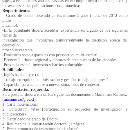
sujeta a evaluaciones anuales basadas en el cumplimiento de los objetivos y
los avances en las publicaciones comprometidas.
Requerimientos
:
– Grado de doctor obtenido en los últimos 5 años (marzo de 2013 como
plazo
máximo).
-El/la postulante deberá acreditar experiencia en alguno de los siguientes
temas de
investigación que involucran transversalmente la discusión acerca del
desarrollo
urbano sustentable:
-Dinámicas socio-espaciales con perspectiva multi-escalar
-Economía urbana, regional y motores de crecimiento de las ciudades
-Presencia estatal, inversión y barrios vulnerables
Habilidades:
-Inglés hablado y escrito.
-Trabajo en equipo, administración y gestión, trabajo bajo presión.
-Capacidad para adaptarse a nuevas situaciones de contexto.
Documentación requerida:
Para postular deberá enviar los siguientes documentos a María Inés Ramírez
(
maramirezs@uc.cl
):
1. Carta motivacional
2. Curriculum vitae (participación en proyectos de investigación y
publicaciones)
3. Gertificado de grado de Doctor
4. Resumen de la investigación doctoral (1 página)
5. Breve propuesta de investigación (1 página)