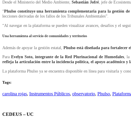
Desde el Ministerio del Medio Ambiente,
Sebastián Jofré
, jefe de Ecosistema
“
Phulso constituye una herramienta complementaria
para la gestión d
lecciones derivadas de los fallos de los Tribunales Ambientales”.
“Al navegar en la plataforma se pueden visualizar avances, desafíos y el segu
Una herramienta al servicio de comunidades y territorios
Además de apoyar la gestión estatal,
Phulso está diseñada para fortalecer 
Para
Evelyn Soto, integrante de la Red Plurinacional de Humedales
, la
refleja la articulación entre la incidencia política, el apoyo académico y l
La plataforma Phulso ya se encuentra disponible en línea para visitarla y con
Tags:
carolina rojas
,
Instrumentos Públicos
,
observatorio
,
Phulso
,
Plataform
CEDEUS – UC