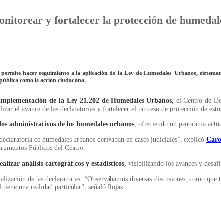
nitorear y fortalecer la protección de humed
ermite hacer seguimiento a la aplicación de la Ley de Humedales Urbanos, sistematiza
 pública como la acción ciudadana.
implementación de la Ley 21.202 de Humedales Urbanos,
el Centro de De
ar el avance de las declaratorias y fortalecer el proceso de protección de esto
tados administrativos de los humedales urbanos
, ofreciendo un panorama actua
declaratoria de humedales urbanos derivaban en casos judiciales”, explicó
Caro
strumentos Públicos del Centro.
izar análisis cartográficos y estadísticos
, visibilizando los avances y desaf
ialización de las declaratorias. “Observábamos diversas discusiones, como que 
 tiene una realidad particular”, señaló Rojas.