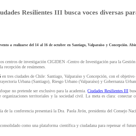
iudades Resilientes III busca voces diversas pa
vento a realizarse del 14 al 16 de octubre en Santiago, Valparaíso y Concepción. Abi
r los centros de investigación CIGIDEN -Centro de Investigación para la Gesti
a la recepción de resúmenes.
5
en tres ciudades de Chile: Santiago, Valparaíso y Concepción, con el objetivo
s: Trayectoria Urbana (Santiago), Riesgo Urbano (Valparaíso) y Gobernanza Urba
nfoque no pretende ser exclusivo para la academia.
Ciudades Resilientes III
busc
e organizaciones territoriales y la sociedad civil. La meta es clara: conectar
ía de la conferencia presentará la Dra. Paola Jirón, presidenta del Consejo Nac
consolidado como una plataforma científica y ciudadana para repensar el futuro 