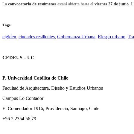
La
convocatoria de resúmenes
estará abierta hasta el
viernes 27 de junio
. L
Tags:
cigiden
,
ciudades resilientes
,
Gobernanza Urbana
,
Riesgo urbano
,
Tra
CEDEUS – UC
P. Universidad Católica de Chile
Facultad de Arquitectura, Diseño y Estudios Urbanos
Campus Lo Contador
El Comendador 1916, Providencia, Santiago, Chile
+56 2 2354 56 79