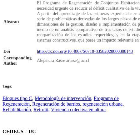
El Programa de Regeneración de Conjuntos Habitacio
necesidad urgente de reducir el déficit cualitativo de la v
A partir del aprendizaje de las primeras experiencias s
serie de problemáticas derivadas de los largos plazos de e
Abstract
dimensiones de la gestión, diseño e implementación de pr
medio de un análisis comparativo de tres casos de estudi
reorganización de los estudios requeridos; y en la etap
sistemas constructivos, que posee un impacto relevante en 
Doi
http://dx.doi.org/10.4067/S0718-83582020000300143
Corresponding
Alejandra Rasse arasse@uc.cl
Author
Tags:
Bloques tipo C
,
Metodología de intervención
,
Programa de
Regeneración
,
Regeneración de barrios
,
regeneración urbana
,
Rehabilitación
,
Retrofit
,
Vivienda colectiva en altura
CEDEUS – UC